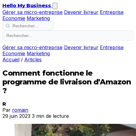
Hello My Business
Gérer sa micro-entreprise
Devenir livreur
Entreprise
Economie
Marketing
Gérer sa micro-entreprise
Devenir livreur
Entreprise
Economie
Marketing
Accueil
/
Articles
Comment fonctionne le
programme de livraison d'Amazon
?
R
Par
romain
29 juin 2023
3 min de lecture