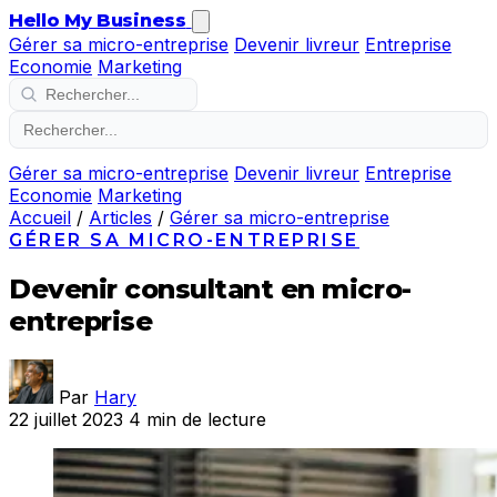
Hello My Business
Gérer sa micro-entreprise
Devenir livreur
Entreprise
Economie
Marketing
Gérer sa micro-entreprise
Devenir livreur
Entreprise
Economie
Marketing
Accueil
/
Articles
/
Gérer sa micro-entreprise
GÉRER SA MICRO-ENTREPRISE
Devenir consultant en micro-
entreprise
Par
Hary
22 juillet 2023
4 min de lecture