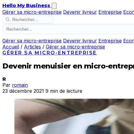
Hello My Business
Gérer sa micro-entreprise
Devenir livreur
Entreprise
Eco
Gérer sa micro-entreprise
Devenir livreur
Entreprise
Eco
Accueil
/
Articles
/
Gérer sa micro-entreprise
GÉRER SA MICRO-ENTREPRISE
Devenir menuisier en micro-entrep
R
Par
romain
23 décembre 2021
9 min de lecture