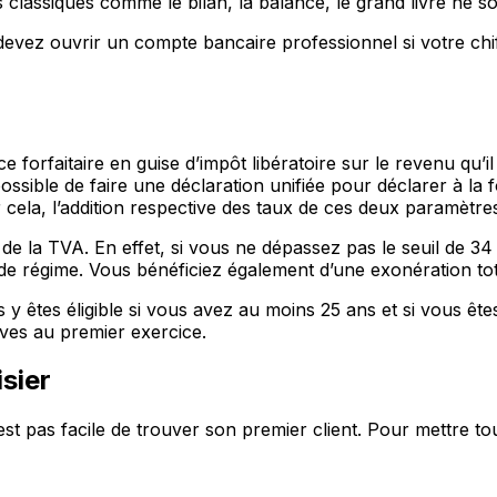
classiques comme le bilan, la balance, le grand livre ne so
devez ouvrir un compte bancaire professionnel si votre chi
forfaitaire en guise d’impôt libératoire sur le revenu qu’il
possible de faire une déclaration unifiée pour déclarer à la f
 cela, l’addition respective des taux de ces deux paramètres
de la TVA. En effet, si vous ne dépassez pas le seuil de 34
de régime. Vous bénéficiez également d’une exonération tota
us y êtes éligible si vous avez au moins 25 ans et si vous êt
ives au premier exercice.
sier
st pas facile de trouver son premier client. Pour mettre to