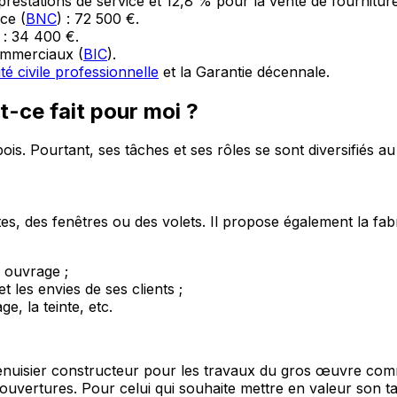
prestations de service et 12,8 % pour la vente de fourniture
ce (
BNC
) : 72 500 €.
 : 34 400 €.
commerciaux (
BIC
).
é civile professionnelle
et la Garantie décennale.
t-ce fait pour moi ?
ois. Pourtant, ses tâches et ses rôles se sont diversifiés a
rtes, des fenêtres ou des volets. Il propose également la fab
e ouvrage ;
t les envies de ses clients ;
e, la teinte, etc.
nuisier constructeur pour les travaux du gros œuvre comme 
uvertures. Pour celui qui souhaite mettre en valeur son ta