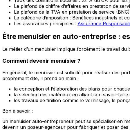
Taux des cotisations sociales : 22 % du CA pour les 
Le plafond de chiffre d’affaires en prestation de servi
Le plafond de la TVA en prestation de service (BNC)
La catégorie d’imposition : Bénéfices industriels et 
Les assurances principales :
Assurance Responsabilit
Être menuisier en auto-entreprise :
es
Le métier d’un menuisier implique forcément le travail du b
Comment devenir menuisier ?
En général, le menuisier est sollicité pour réaliser des po
proprement dite, il prend en main :
la conception et l’élaboration des plans pour chaqu
la sélection des matériaux en alliant son savoir-faire e
les travaux de finition comme le vernissage, le ponçag
Bon à savoir :
un menuisier auto-entrepreneur peut se spécialiser en me
devenir un poseur-agenceur pour fabriquer et poser des o