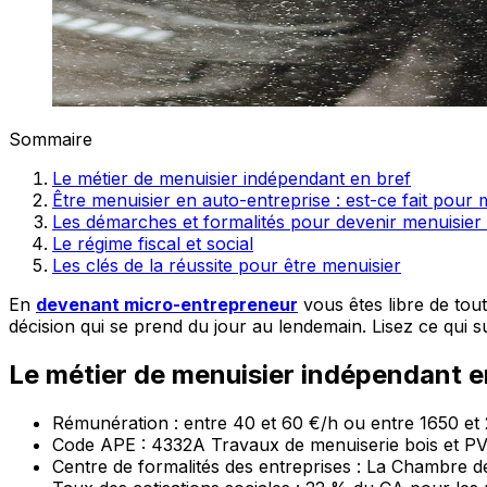
Sommaire
Le métier de menuisier indépendant en bref
Être menuisier en auto-entreprise : est-ce fait pour 
Les démarches et formalités pour devenir menuisier
Le régime fiscal et social
Les clés de la réussite pour être menuisier
En
devenant micro-entrepreneur
vous êtes libre de tout
décision qui se prend du jour au lendemain. Lisez ce qui s
Le métier de menuisier indépendant e
Rémunération : entre 40 et 60 €/h ou entre 1650 et
Code APE : 4332A Travaux de menuiserie bois et PVC
Centre de formalités des entreprises : La Chambre de