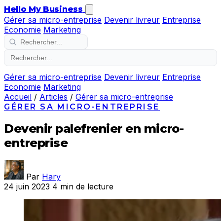
Hello My Business
Gérer sa micro-entreprise
Devenir livreur
Entreprise
Economie
Marketing
Gérer sa micro-entreprise
Devenir livreur
Entreprise
Economie
Marketing
Accueil
/
Articles
/
Gérer sa micro-entreprise
GÉRER SA MICRO-ENTREPRISE
Devenir palefrenier en micro-
entreprise
Par
Hary
24 juin 2023
4 min de lecture