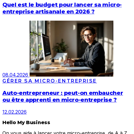
Quel est le budget pour lancer sa micro-
entreprise artisanale en 2026 ?
08.04.2026
GÉRER SA MICRO-ENTREPRISE
Auto-entrepreneur : peut-on embaucher
ou être apprenti en micro-entreprise ?
12.02.2026
Hello My Business
On vous aide à lancer votre micro-entreprise, de A à Z