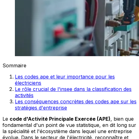
Sommaire
Les codes ape et leur importance pour les
électriciens
Le rôle crucial de l'insee dans la classification des
activités
Les conséquences concrètes des codes ape sur les
stratégies d'entreprise
Le
code d'Activité Principale Exercée (APE)
, bien que
fondamental d'un point de vue statistique, en dit long sur
la spécialité et l'écosystème dans lequel une entreprise
évolue. Dans le secteur de l'électricité, reconnaître et