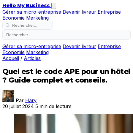
Hello My Business
Gérer sa micro-entreprise
Devenir livreur
Entreprise
Economie
Marketing
Gérer sa micro-entreprise
Devenir livreur
Entreprise
Economie
Marketing
Accueil
/
Articles
Quel est le code APE pour un hôtel
? Guide complet et conseils.
Par
Hary
20 juillet 2024
5 min de lecture