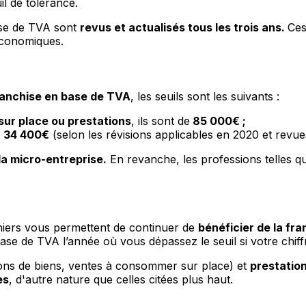
il de tolérance.
ise de TVA sont
revus et actualisés tous les trois ans.
Ces
économiques.
ranchise en base de TVA
, les seuils sont les suivants :
sur place ou prestations
, ils sont de
85 000€ ;
e
34 400€
(selon les révisions applicables en 2020 et revue
 la micro-entreprise.
En revanche, les professions telles que
iers vous permettent de continuer de
bénéficier de la fr
base de TVA l’année où vous dépassez le seuil si votre chiff
sons de biens, ventes à consommer sur place) et
prestatio
es
, d'autre nature que celles citées plus haut.