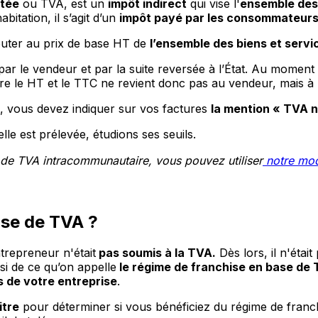
utée
ou TVA, est un
impôt indirect
qui vise l'
ensemble des 
bitation, il s’agit d’un
impôt payé par les consommateurs, 
outer au prix de base HT de
l’ensemble des biens et serv
 par le vendeur et par la suite reversée à l’État. Au moment
tre le HT et le TTC ne revient donc pas au vendeur, mais à l
, vous devez indiquer sur vos factures
la mention « TVA n
e est prélevée, étudions ses seuils.
de TVA intracommunautaire, vous pouvez utiliser
notre mo
ise de TVA ?
trepreneur n'était
pas soumis à la TVA.
Dès lors, il n'était
nsi de ce qu’on appelle
le régime de franchise en base de 
es de votre entreprise
.
itre
pour déterminer si vous bénéficiez du régime de franc