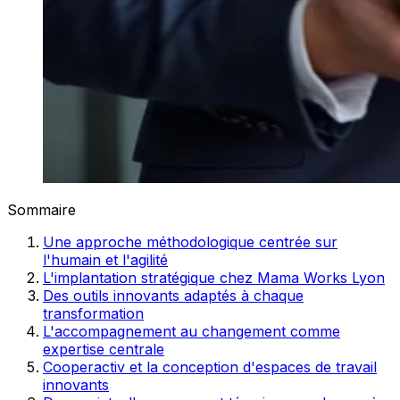
Sommaire
Une approche méthodologique centrée sur
l'humain et l'agilité
L'implantation stratégique chez Mama Works Lyon
Des outils innovants adaptés à chaque
transformation
L'accompagnement au changement comme
expertise centrale
Cooperactiv et la conception d'espaces de travail
innovants