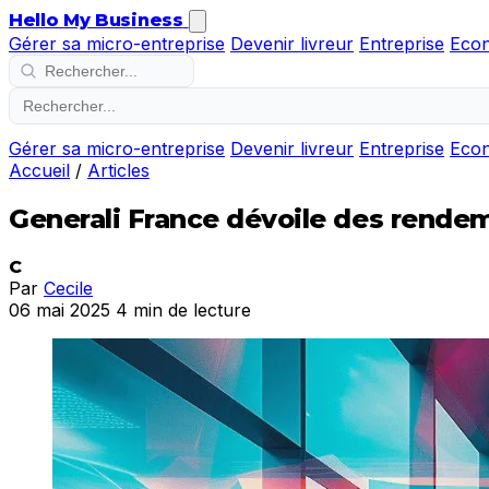
Hello My Business
Gérer sa micro-entreprise
Devenir livreur
Entreprise
Eco
Gérer sa micro-entreprise
Devenir livreur
Entreprise
Eco
Accueil
/
Articles
Generali France dévoile des rendeme
C
Par
Cecile
06 mai 2025
4 min de lecture