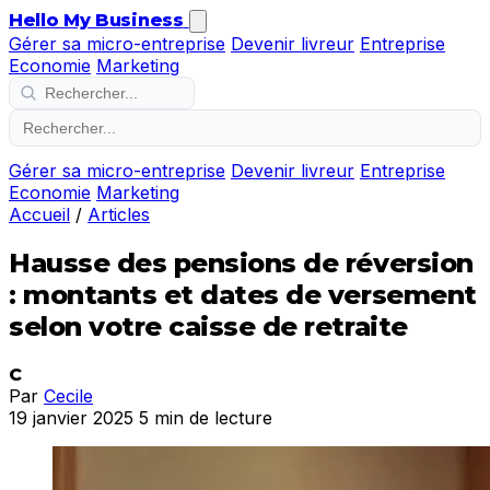
Hello My Business
Gérer sa micro-entreprise
Devenir livreur
Entreprise
Economie
Marketing
Gérer sa micro-entreprise
Devenir livreur
Entreprise
Economie
Marketing
Accueil
/
Articles
Hausse des pensions de réversion
: montants et dates de versement
selon votre caisse de retraite
C
Par
Cecile
19 janvier 2025
5 min de lecture