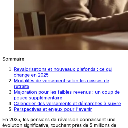
Sommaire
Revalorisations et nouveaux plafonds : ce qui
change en 2025
Modalités de versement selon les caisses de
retraite
Majoration pour les faibles revenus : un coup de
pouce supplémentaire
Calendrier des versements et démarches à suivre
Perspectives et enjeux pour l'avenir
En 2025, les pensions de réversion connaissent une
évolution significative, touchant près de 5 millions de