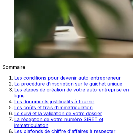
Sommaire
Les conditions pour devenir auto-entrepreneur
La procédure d'inscription sur le guichet unique
Les étapes de création de votre auto-entreprise en
ligne
Les documents justificatifs à fournir
Les coûts et frais d'immatriculation
Le suivi et la validation de votre dossier
La réception de votre numéro SIRET et
immatriculation
Les plafonds de chiffre d'affaires à respecter