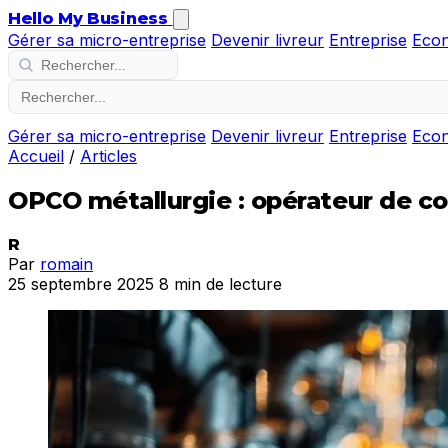
Hello My Business
Gérer sa micro-entreprise
Devenir livreur
Entreprise
Eco
Gérer sa micro-entreprise
Devenir livreur
Entreprise
Eco
Accueil
/
Articles
OPCO métallurgie : opérateur de co
R
Par
romain
25 septembre 2025
8 min de lecture