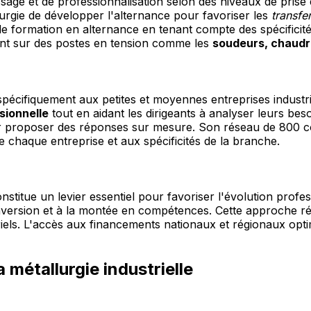
age et de professionnalisation selon des niveaux de prise 
urgie de développer l'alternance pour favoriser les
transfe
formation en alternance en tenant compte des spécificités s
ement sur des postes en tension comme les
soudeurs, chaudr
spécifiquement aux petites et moyennes entreprises indust
sionnelle
tout en aidant les dirigeants à analyser leurs be
 proposer des réponses sur mesure. Son réseau de 800 col
e chaque entreprise et aux spécificités de la branche.
nstitue un levier essentiel pour favoriser l'évolution profe
conversion et à la montée en compétences. Cette approche r
iels. L'accès aux financements nationaux et régionaux opti
 métallurgie industrielle