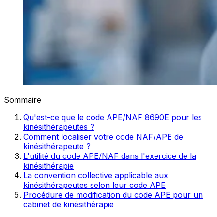
Sommaire
Qu'est-ce que le code APE/NAF 8690E pour les
kinésithérapeutes ?
Comment localiser votre code NAF/APE de
kinésithérapeute ?
L'utilité du code APE/NAF dans l'exercice de la
kinésithérapie
La convention collective applicable aux
kinésithérapeutes selon leur code APE
Procédure de modification du code APE pour un
cabinet de kinésithérapie