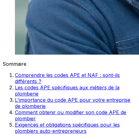
Sommaire
Comprendre les codes APE et NAF : sont-ils
différents ?
Les codes APE spécifiques aux métiers de la
plomberie
L'importance du code APE pour votre entreprise
de plomberie
Comment obtenir ou modifier son code APE de
plombier
Exigences et obligations spécifiques pour les
plombiers auto-entrepreneurs