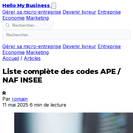
Hello My Business
Gérer sa micro-entreprise
Devenir livreur
Entreprise
Economie
Marketing
Gérer sa micro-entreprise
Devenir livreur
Entreprise
Economie
Marketing
Accueil
/
Articles
Liste complète des codes APE /
NAF INSEE
R
Par
romain
11 mai 2025
6 min de lecture