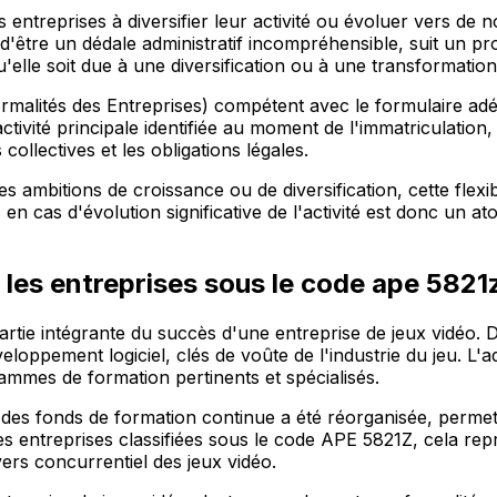
s entreprises à diversifier leur activité ou évoluer vers de
être un dédale administratif incompréhensible, suit un proces
u'elle soit due à une diversification ou à une transformation d
malités des Entreprises) compétent avec le formulaire adéqu
vité principale identifiée au moment de l'immatriculation, mai
ollectives et les obligations légales.
ambitions de croissance ou de diversification, cette flexibi
 cas d'évolution significative de l'activité est donc un at
es entreprises sous le code ape 5821
t partie intégrante du succès d'une entreprise de jeux vidéo.
eloppement logiciel, clés de voûte de l'industrie du jeu. L
rammes de formation pertinents et spécialisés.
s fonds de formation continue a été réorganisée, permettan
es entreprises classifiées sous le code APE 5821Z, cela re
ers concurrentiel des jeux vidéo.