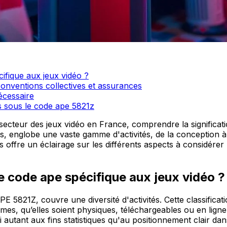
cifique aux jeux vidéo ?
conventions collectives et assurances
écessaire
 sous le code ape 5821z
secteur des jeux vidéo en France, comprendre la significat
ues, englobe une vaste gamme d'activités, de la conception 
us offre un éclairage sur les différents aspects à considérer
le code ape spécifique aux jeux vidéo ?
PE 5821Z, couvre une diversité d'activités. Cette classifica
ormes, qu’elles soient physiques, téléchargeables ou en ligne
si autant aux fins statistiques qu'au positionnement clair dan