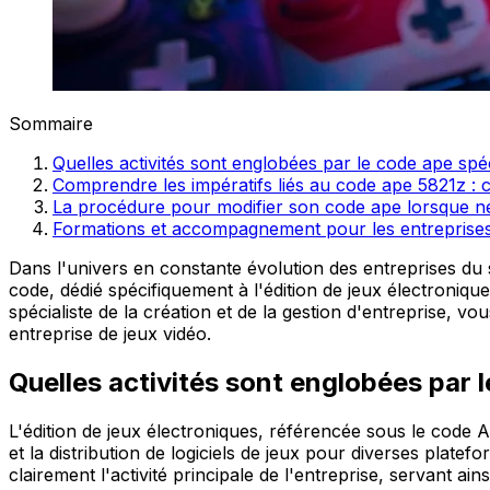
Sommaire
Quelles activités sont englobées par le code ape spé
Comprendre les impératifs liés au code ape 5821z : 
La procédure pour modifier son code ape lorsque n
Formations et accompagnement pour les entreprises
Dans l'univers en constante évolution des entreprises du 
code, dédié spécifiquement à l'édition de jeux électroniq
spécialiste de la création et de la gestion d'entreprise, vo
entreprise de jeux vidéo.
Quelles activités sont englobées par 
L'édition de jeux électroniques, référencée sous le code A
et la distribution de logiciels de jeux pour diverses platef
clairement l'activité principale de l'entreprise, servant ain