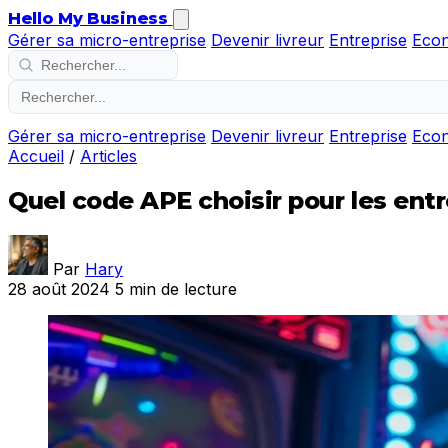
Hello My Business
Gérer sa micro-entreprise
Devenir livreur
Entreprise
Eco
Gérer sa micro-entreprise
Devenir livreur
Entreprise
Eco
Accueil
/
Articles
Quel code APE choisir pour les entr
Par
Hary
28 août 2024
5 min de lecture