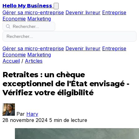
Hello My Business
Gérer sa micro-entreprise
Devenir livreur
Entreprise
Economie
Marketing
Gérer sa micro-entreprise
Devenir livreur
Entreprise
Economie
Marketing
Accueil
/
Articles
Retraites : un chèque
exceptionnel de l'État envisagé -
Vérifiez votre éligibilité
Par
Hary
28 novembre 2024
5 min de lecture