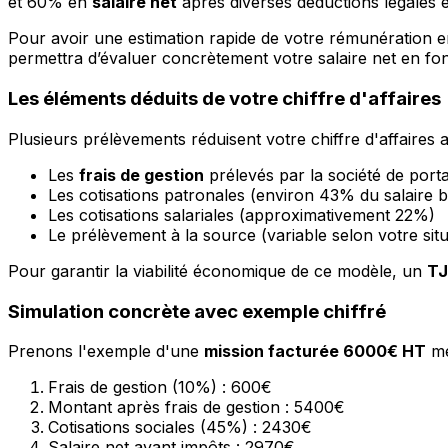
et 60% en
salaire net
après diverses déductions légales et
Pour avoir une estimation rapide de votre rémunération en
permettra d’évaluer concrètement votre salaire net en fonct
Les éléments déduits de votre chiffre d'affaires
Plusieurs prélèvements réduisent votre chiffre d'affaires
Les
frais de gestion
prélevés par la société de port
Les cotisations patronales (environ 43% du salaire b
Les cotisations salariales (approximativement 22%)
Le prélèvement à la source (variable selon votre situ
Pour garantir la viabilité économique de ce modèle, un
TJ
Simulation concrète avec exemple chiffré
Prenons l'exemple d'une
mission facturée 6000€ HT
me
Frais de gestion (10%) : 600€
Montant après frais de gestion : 5400€
Cotisations sociales (45%) : 2430€
Salaire net avant impôts : 2970€