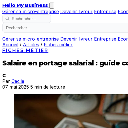
Hello My Business
Gérer sa micro-entreprise
Devenir livreur
Entreprise
Eco
Gérer sa micro-entreprise
Devenir livreur
Entreprise
Eco
Accueil
/
Articles
/
Fiches métier
FICHES MÉTIER
Salaire en portage salarial : guide
C
Par
Cecile
07 mai 2025
5 min de lecture