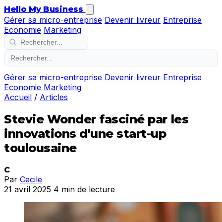
Hello My Business
Gérer sa micro-entreprise
Devenir livreur
Entreprise
Economie
Marketing
Gérer sa micro-entreprise
Devenir livreur
Entreprise
Economie
Marketing
Accueil
/
Articles
Stevie Wonder fasciné par les
innovations d'une start-up
toulousaine
C
Par
Cecile
21 avril 2025
4 min de lecture