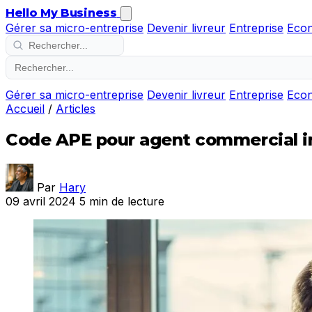
Hello My Business
Gérer sa micro-entreprise
Devenir livreur
Entreprise
Eco
Gérer sa micro-entreprise
Devenir livreur
Entreprise
Eco
Accueil
/
Articles
Code APE pour agent commercial im
Par
Hary
09 avril 2024
5 min de lecture