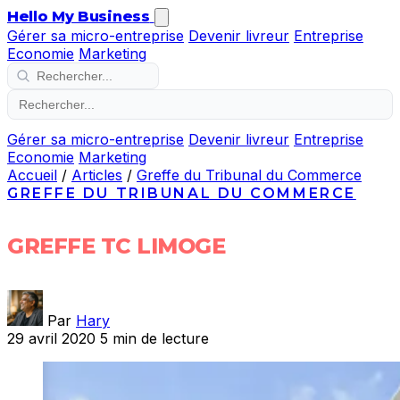
Hello My Business
Gérer sa micro-entreprise
Devenir livreur
Entreprise
Economie
Marketing
Gérer sa micro-entreprise
Devenir livreur
Entreprise
Economie
Marketing
Accueil
/
Articles
/
Greffe du Tribunal du Commerce
GREFFE DU TRIBUNAL DU COMMERCE
GREFFE TC LIMOGE
Par
Hary
29 avril 2020
5 min de lecture