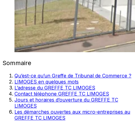
Sommaire
Qu’est-ce qu’un Greffe de Tribunal de Commerce ?
LIMOGES en quelques mots
L’adresse du GREFFE TC LIMOGES
Contact téléphone GREFFE TC LIMOGES
Jours et horaires d’ouverture du GREFFE TC
LIMOGES
Les démarches ouvertes aux micro-entreprises au
GREFFE TC LIMOGES