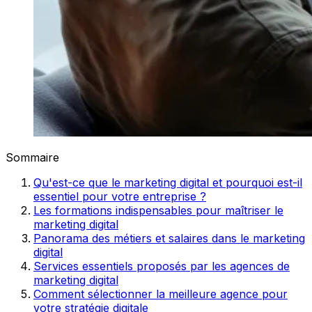
Sommaire
Qu'est-ce que le marketing digital et pourquoi est-il
essentiel pour votre entreprise ?
Les formations indispensables pour maîtriser le
marketing digital
Panorama des métiers et salaires dans le marketing
digital
Services essentiels proposés par les agences de
marketing digital
Comment sélectionner la meilleure agence pour
votre stratégie digitale