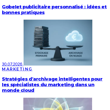
Gobelet publicitaire personnalisé : idées et
bonnes pratiques
30.07.2026
MARKETING
Stratégies d'archivage intelligentes pour
les spécialistes du marketing dans un
monde cloud