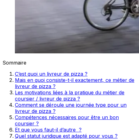
Sommaire
C’est quoi un livreur de pizza ?
Mais en quoi consiste-t-il exactement, ce métier de
livreur de pizza ?
Les motivations liées à la pratique du métier de
coursier / livreur de pizza ?
Comment se déroule une journée type pour un
livreur de pizza ?
Compétences nécessaires pour être un bon
coursier ?
Et que vous faut-il d’autre ?
Quel statut juridique est adapté pour vous ?