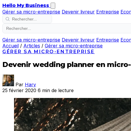
Hello My Business
Gérer sa micro-entreprise
Devenir livreur
Entreprise
Eco
Gérer sa micro-entreprise
Devenir livreur
Entreprise
Eco
Accueil
/
Articles
/
Gérer sa micro-entreprise
GÉRER SA MICRO-ENTREPRISE
Devenir wedding planner en micro-
Par
Hary
25 février 2020
6 min de lecture