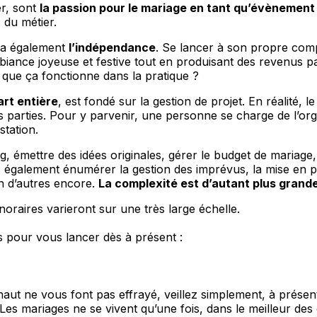
er, sont
la passion pour le mariage en tant qu’évènement 
 du métier.
n a également
l’indépendance
. Se lancer à son propre com
ance joyeuse et festive tout en produisant des revenus par 
que ça fonctionne dans la pratique ?
art entière
, est fondé sur la gestion de projet. En réalité, 
s parties. Pour y parvenir, une personne se charge de l’orga
station.
, émettre des idées originales, gérer le budget de mariage,
également énumérer la gestion des imprévus, la mise en pla
en d’autres encore.
La complexité est d’autant plus grand
noraires varieront sur une très large échelle.
s pour vous lancer dès à présent :
aut ne vous font pas effrayé, veillez simplement, à présent,
s mariages ne se vivent qu’une fois, dans le meilleur des c