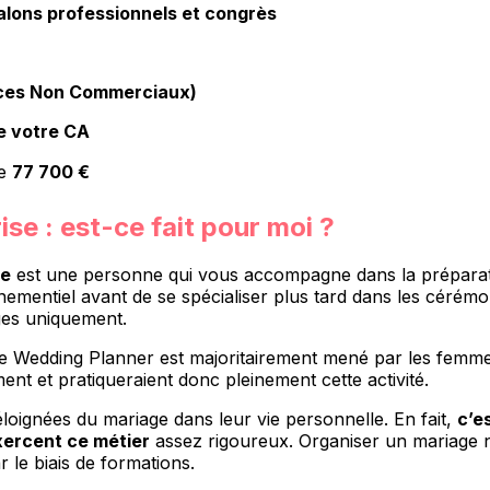
salons professionnels et congrès
ces Non Commerciaux)
e votre CA
de
77 700 €
se : est-ce fait pour moi ?
ge
est une personne qui vous accompagne dans la préparati
ementiel avant de se spécialiser plus tard dans les cérémo
ges uniquement.
 Wedding Planner est majoritairement mené par les femmes 
t et pratiqueraient donc pleinement cette activité.
éloignées du mariage dans leur vie personnelle. En fait,
c’e
xercent ce métier
assez rigoureux. Organiser un mariage ne
 le biais de formations.