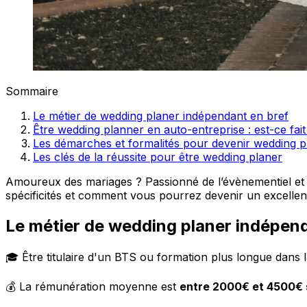
Sommaire
Le métier de wedding planer indépendant en bref
Être wedding planner en auto-entreprise : est-ce fai
Les démarches et formalités pour devenir wedding p
Les clés de la réussite pour être wedding planer
Amoureux des mariages ? Passionné de l’évènementiel et d
spécificités et comment vous pourrez devenir un excellen
Le métier de wedding planer indépend
🎓 Être titulaire d'un BTS ou formation plus longue dans
💰 La rémunération moyenne est
entre 2000€ et 4500€ s