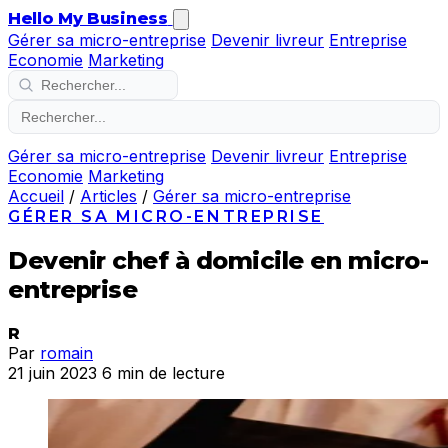
Hello My Business
Gérer sa micro-entreprise
Devenir livreur
Entreprise
Economie
Marketing
Gérer sa micro-entreprise
Devenir livreur
Entreprise
Economie
Marketing
Accueil
/
Articles
/
Gérer sa micro-entreprise
GÉRER SA MICRO-ENTREPRISE
Devenir chef à domicile en micro-
entreprise
R
Par
romain
21 juin 2023
6 min de lecture