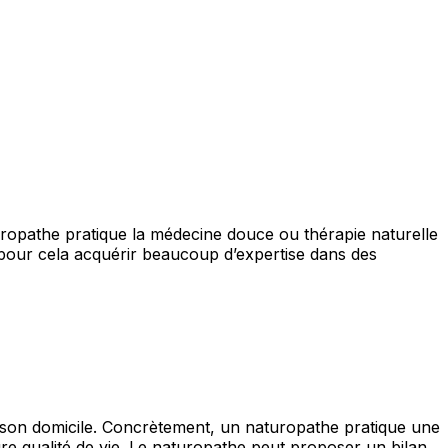
uropathe pratique la médecine douce ou thérapie naturelle
it pour cela acquérir beaucoup d’expertise dans des
à son domicile. Concrètement, un naturopathe pratique une
ure qualité de vie. Le naturopathe peut proposer un bilan