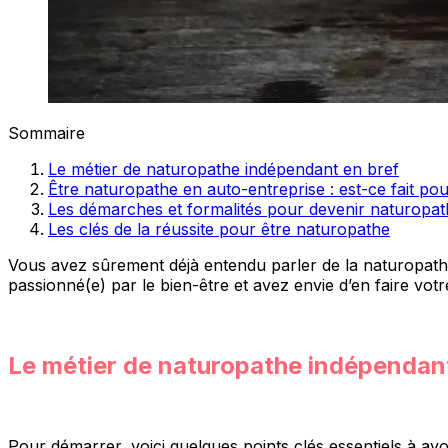
Sommaire
Le métier de naturopathe indépendant en bref
Être naturopathe en auto-entreprise : est-ce fait po
Les démarches et formalités pour devenir naturopat
Les clés de la réussite pour être naturopathe
Vous avez sûrement déjà entendu parler de la naturopathie
passionné(e) par le bien-être et avez envie d’en faire vot
Le métier de naturopathe indépendant
Pour démarrer, voici quelques points clés essentiels à avo