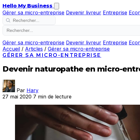
Hello My Business
Gérer sa micro-entreprise
Devenir livreur
Entreprise
Eco
Gérer sa micro-entreprise
Devenir livreur
Entreprise
Eco
Accueil
/
Articles
/
Gérer sa micro-entreprise
GÉRER SA MICRO-ENTREPRISE
Devenir naturopathe en micro-entr
Par
Hary
27 mai 2020
7 min de lecture