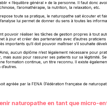
rétablir « l’équilibre général » de la personne. Il faut don
oise, l’aromathérapie, la nutrition, la relaxation, etc.
 repose toute sa pratique, le naturopathe sait écouter et f
 d’analyse lui permet de donner du sens à toutes les inform
t pouvoir réaliser les tâches de gestion propres à tout auto
ernet à jour et créer des partenariats avec d’autres pratic
ès importants qu’il doit pouvoir maîtriser s’il souhaite dével
Ainsi, aucun diplôme n’est légalement nécessaire pour prat
mais aussi pour rassurer ses patients sur sa légitimité. S
e formation continue, un titre reconnu. Il existe égalemen
 d’autres.
oit agréée par la FENA (Fédération française de naturopath
enir naturopathe en tant que micro-en