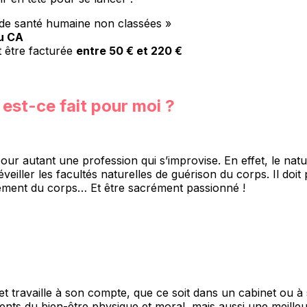
s de santé humaine non classées »
u CA
t être facturée
entre 50 € et 220 €
 est-ce fait pour moi ?
ur autant une profession qui s’improvise. En effet, le nat
éveiller les facultés naturelles de guérison du corps. Il do
nnement du corps… Et être sacrément passionné !
et travaille à son compte, que ce soit dans un cabinet ou 
ients du bien-être physique et moral, mais aussi une meille