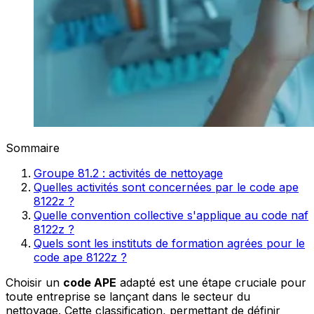
Sommaire
Groupe 81.2 : activités de nettoyage
Quelles activités sont concernées par le code ape
8122z ?
Quelle convention collective s'applique au code naf
8122z ?
Quels sont les instituts de formation agrées pour le
code ape 8122z ?
Choisir un
code APE
adapté est une étape cruciale pour
toute entreprise se lançant dans le secteur du
nettoyage. Cette classification, permettant de définir