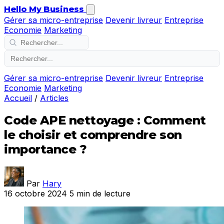
Hello My Business
Gérer sa micro-entreprise
Devenir livreur
Entreprise
Economie
Marketing
Gérer sa micro-entreprise
Devenir livreur
Entreprise
Economie
Marketing
Accueil
/
Articles
Code APE nettoyage : Comment
le choisir et comprendre son
importance ?
Par
Hary
16 octobre 2024
5 min de lecture