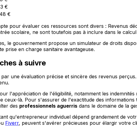
53 €
248 €
ompte pour évaluer ces ressources sont divers : Revenus dé
rentrée scolaire, ne sont toutefois pas à inclure dans le calc
res, le gouvernement propose un simulateur de droits dispon
ette prise en charge sanitaire avantageuse.
rches à suivre
 par une évaluation précise et sincère des revenus perçus. 
enu.
pour l'appréciation de l'éligibilité, notamment les indemnit
 que ceux-là. Pour s'assurer de l'exactitude des informati
ulter des
professionnels aguerris
dans le domaine de la gest
 tant qu'entrepreneur individuel dépend grandement de vot
ou
Fiverr
, peuvent s'avérer précieuses pour élargir votre cl