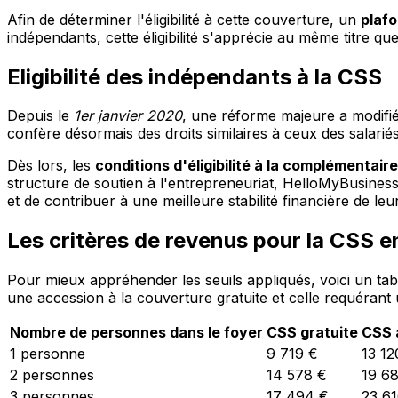
Afin de déterminer l'éligibilité à cette couverture, un
plaf
indépendants, cette éligibilité s'apprécie au même titre 
Eligibilité des indépendants à la CSS
Depuis le
1er janvier 2020
, une réforme majeure a modifié l
confère désormais des droits similaires à ceux des salarié
Dès lors, les
conditions d'éligibilité à la complémentai
structure de soutien à l'entrepreneuriat, HelloMyBusiness
et de contribuer à une meilleure stabilité financière de leur
Les critères de revenus pour la CSS 
Pour mieux appréhender les seuils appliqués, voici un tab
une accession à la couverture gratuite et celle requéran
Nombre de personnes dans le foyer
CSS gratuite
CSS 
1 personne
9 719 €
13 12
2 personnes
14 578 €
19 6
3 personnes
17 494 €
23 6