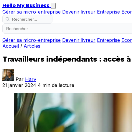
Hello My Business
Gérer sa micro-entreprise
Devenir livreur
Entreprise
Eco
Gérer sa micro-entreprise
Devenir livreur
Entreprise
Eco
Accueil
/
Articles
Travailleurs indépendants : accès à
Par
Hary
21 janvier 2024
4 min de lecture