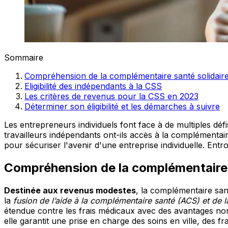
Sommaire
Compréhension de la complémentaire santé solidair
Eligibilité des indépendants à la CSS
Les critères de revenus pour la CSS en 2023
Déterminer son éligibilité et les démarches à suivre
Les entrepreneurs individuels font face à de multiples déf
travailleurs indépendants ont-ils accès à la complémenta
pour sécuriser l'avenir d'une entreprise individuelle. Entron
Compréhension de la complémentaire 
Destinée aux revenus modestes
, la complémentaire san
la
fusion de l’aide à la complémentaire santé (ACS) et d
étendue contre les frais médicaux avec des avantages non n
elle garantit une prise en charge des soins en ville, des 