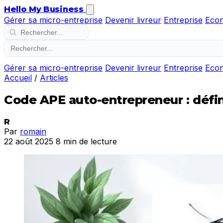
Hello My Business
Gérer sa micro-entreprise
Devenir livreur
Entreprise
Eco
Gérer sa micro-entreprise
Devenir livreur
Entreprise
Eco
Accueil
/
Articles
Code APE auto-entrepreneur : défini
R
Par
romain
22 août 2025
8 min de lecture