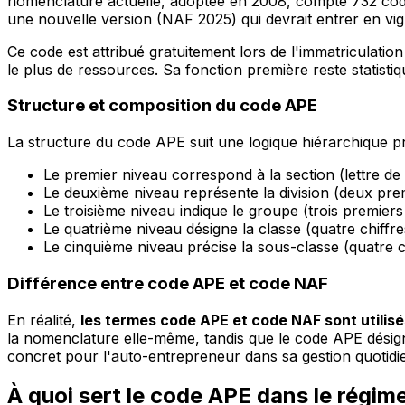
nomenclature actuelle, adoptée en 2008, compte 732 codes 
une nouvelle version (NAF 2025) qui devrait entrer en vigu
Ce code est attribué gratuitement lors de l'immatriculation 
le plus de ressources. Sa fonction première reste statisti
Structure et composition du code APE
La structure du code APE suit une logique hiérarchique pré
Le premier niveau correspond à la section (lettre de
Le deuxième niveau représente la division (deux prem
Le troisième niveau indique le groupe (trois premiers 
Le quatrième niveau désigne la classe (quatre chiffre
Le cinquième niveau précise la sous-classe (quatre ch
Différence entre code APE et code NAF
En réalité,
les termes code APE et code NAF sont utilis
la nomenclature elle-même, tandis que le code APE désigne 
concret pour l'auto-entrepreneur dans sa gestion quotidi
À quoi sert le code APE dans le régim