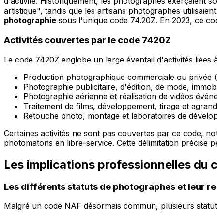
d'activité. Historiquement, les photographes exerçaient s
artistique", tandis que les artisans photographes utilisaie
photographie
sous l'unique code 74.20Z. En 2023, ce cod
Activités couvertes par le code 7420Z
Le code 7420Z englobe un large éventail d'activités liées 
Production photographique commerciale ou privée (po
Photographie publicitaire, d'édition, de mode, immobi
Photographie aérienne et réalisation de vidéos évén
Traitement de films, développement, tirage et agran
Retouche photo, montage et laboratoires de dével
Certaines activités ne sont pas couvertes par ce code, not
photomatons en libre-service. Cette délimitation précise p
Les implications professionnelles du
Les différents statuts de photographes et leur r
Malgré un code NAF désormais commun, plusieurs statuts 