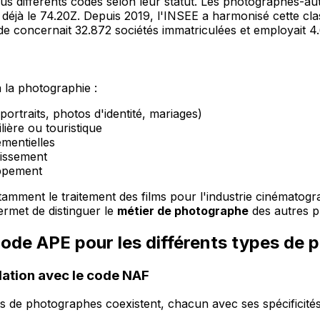
ous différents codes selon leur statut. Les photographes-a
nt déjà le 74.20Z. Depuis 2019, l'INSEE a harmonisé cette cl
e concernait 32.872 sociétés immatriculées et employait 4.
à la photographie :
rtraits, photos d'identité, mariages)
lière ou touristique
ementielles
dissement
oppement
amment le traitement des films pour l'industrie cinématogra
ermet de distinguer le
métier de photographe
des autres p
 code APE pour les différents types de
elation avec le code NAF
de photographes coexistent, chacun avec ses spécificités