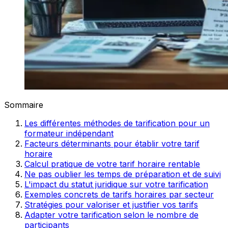
Sommaire
Les différentes méthodes de tarification pour un
formateur indépendant
Facteurs déterminants pour établir votre tarif
horaire
Calcul pratique de votre tarif horaire rentable
Ne pas oublier les temps de préparation et de suivi
L'impact du statut juridique sur votre tarification
Exemples concrets de tarifs horaires par secteur
Stratégies pour valoriser et justifier vos tarifs
Adapter votre tarification selon le nombre de
participants