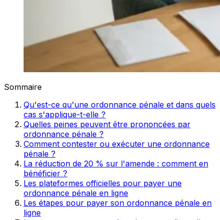
Sommaire
Qu'est-ce qu'une ordonnance pénale et dans quels
cas s'applique-t-elle ?
Quelles peines peuvent être prononcées par
ordonnance pénale ?
Comment contester ou exécuter une ordonnance
pénale ?
La réduction de 20 % sur l'amende : comment en
bénéficier ?
Les plateformes officielles pour payer une
ordonnance pénale en ligne
Les étapes pour payer son ordonnance pénale en
ligne