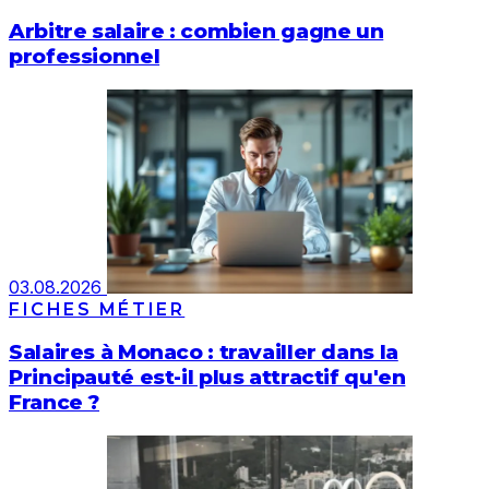
Arbitre salaire : combien gagne un
professionnel
03.08.2026
FICHES MÉTIER
Salaires à Monaco : travailler dans la
Principauté est-il plus attractif qu'en
France ?