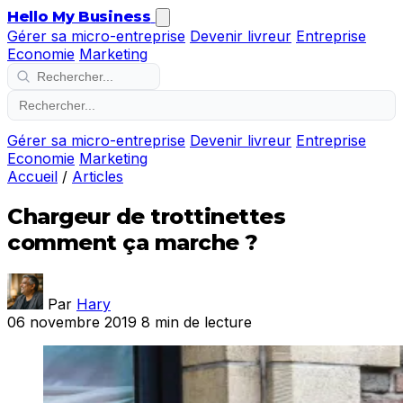
Hello My Business
Gérer sa micro-entreprise
Devenir livreur
Entreprise
Economie
Marketing
Gérer sa micro-entreprise
Devenir livreur
Entreprise
Economie
Marketing
Accueil
/
Articles
Chargeur de trottinettes
comment ça marche ?
Par
Hary
06 novembre 2019
8 min de lecture