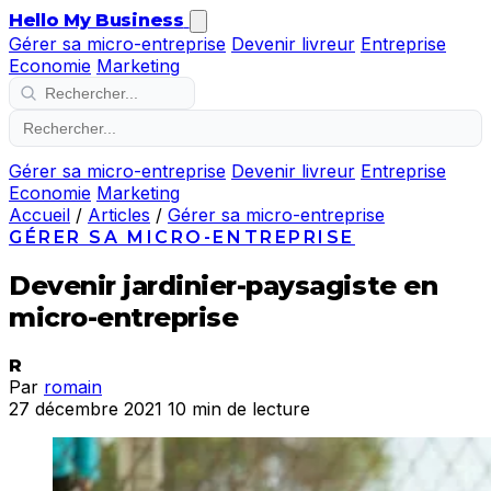
Hello My Business
Gérer sa micro-entreprise
Devenir livreur
Entreprise
Economie
Marketing
Gérer sa micro-entreprise
Devenir livreur
Entreprise
Economie
Marketing
Accueil
/
Articles
/
Gérer sa micro-entreprise
GÉRER SA MICRO-ENTREPRISE
Devenir jardinier-paysagiste en
micro-entreprise
R
Par
romain
27 décembre 2021
10 min de lecture