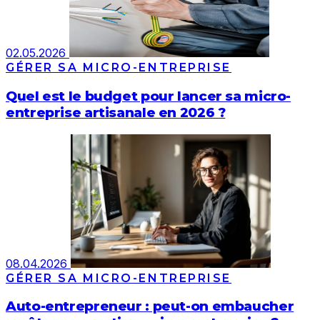
02.05.2026
GÉRER SA MICRO-ENTREPRISE
Quel est le budget pour lancer sa micro-
entreprise artisanale en 2026 ?
08.04.2026
GÉRER SA MICRO-ENTREPRISE
Auto-entrepreneur : peut-on embaucher