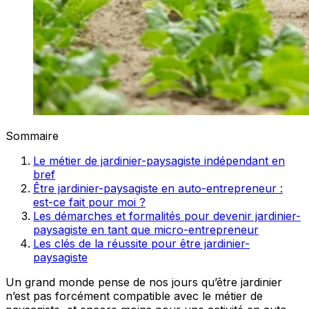
Sommaire
Le métier de jardinier-paysagiste indépendant en
bref
Être jardinier-paysagiste en auto-entrepreneur :
est-ce fait pour moi ?
Les démarches et formalités pour devenir jardinier-
paysagiste en tant que micro-entrepreneur
Les clés de la réussite pour être jardinier-
paysagiste
Un grand monde pense de nos jours qu’être jardinier
n’est pas forcément compatible avec le métier de